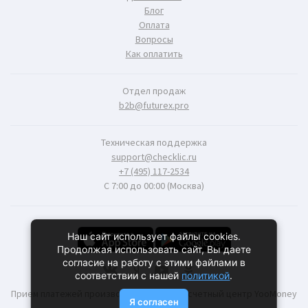
Блог
Оплата
Вопросы
Как оплатить
Отдел продаж
b2b@futurex.pro
Техническая поддержка
support@checklic.ru
+7 (495) 117-2534
С 7:00 до 00:00 (Москва)
Наш сайт использует файлы cookies.
Продолжая использовать сайт, Вы даете
согласие на работу с этими файлами в
соответствии с нашей
политикой
.
Прием платежей производится через расчетный центр YooMoney
Я согласен