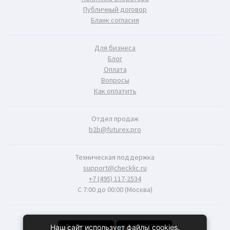
Публичный договор
Бланк согласия
Для бизнеса
Блог
Оплата
Вопросы
Как оплатить
Отдел продаж
b2b@futurex.pro
Техническая поддержка
support@checklic.ru
+7 (495) 117-2534
С 7:00 до 00:00 (Москва)
Наш сайт использует файлы cookies.